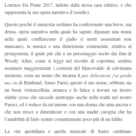
Lorenzo Da Ponte 2017, indetto dalla stessa casa editrice, e che
rappresenta la sua opera narrativa d’esordio).
Questo perché il musicista siciliano ha confezionato una breve, ma
densa, opera narrativa nella quale ha saputo dipanare una trama
nella quale confluiscono il giallo (i morti assassinati non
mancano), la musica e una dimensione esistenziale, relativa al
protagonista, il quale più che a un personaggio uscito dai film di
Woody Allen, come si legge nel risvolto di copertina, sembra
assumere maggiormente i contorni del Marcovaldo di calviniana
memoria, ossia un uomo che incarna il
par delicatesse j’ai perdu
ma vie
di Rimbaud. Sauro Parisi, questo il suo nome, sebbene sia
un buon violoncellista, arranca e fa fatica a trovare un lavoro
stabile (cosa che succede purtroppo anche nella realtà nel nostro
Paese), ed è reduce da un’unione con una donna che ama ancora e
che non riesce a dimenticare e con una madre carogna che ha
l’amabilità di farlo sentire costantemente poco più di un fallito.
La vita quotidiana e quella musicale di Sauro cambiano