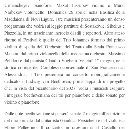
Urmancheyev pianoforte, Maxat Jussupov violino e Murat
Narbekov violoncello. Domenica 26 aprile, nella Basilica della
Maddalena di Novi Ligure, i tre musicisti presenteranno un denso
programma che vedrà sul leggio partiture di Šostakóvič, Sibelius e
Piazzolla, in un trascinante incrocio di stili e repertori. Altro atteso
ritorno al Festival è quello del Trio Johannes formato dal primo
violino di spalla dell’Orchestra del Teatro alla Scala Francesco
Manara, dal primo violoncello della medesima orchestra Massimo
Polidori e dal pianista Claudio Voghera. Venerdì 1° maggio, nella
storica cornice del Complesso conventuale di San Francesco ad
Alessandria, il Trio presenterà un concerto monograficamente
dedicato a Ludwig van Beethoven, prima tappa di un progetto
che, in vista del bicentenario del 2027, vedrà i musicisti eseguire
l’integrale beethoveniana dei trii per pianoforte e delle sonate per
violino e pianoforte.
Dalle note beethoveniane si passerà sabato 2 maggio all’esibizione
del duo formato dal chitarrista Gianluca Persichetti e dal violinista
Ettore Pellegrino. Il concerto, in programma al Castello dei