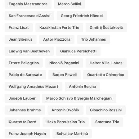
Eugenio Mastrandrea
Marco Sollini
San Francesco d’Assisi
Georg Friedrich Händel
Franz Liszt
Kazakhstan Forte Trio
Dmitrij Šostakovič
Jean Sibelius
Astor Piazzolla
Trio Johannes
Ludwig van Beethoven
Gianluca Persichetti
Ettore Pellegrino
Niccolò Paganini
Heitor Villa-Lobos
Pablo de Sarasate
Baden Powell
Quartetto Chimerico
Wolfgang Amadeus Mozart
Antonín Reicha
Joseph Lauber
Marco Schiavo & Sergio Marchegiani
Johannes brahms
Antonín Dvořák
Gioachino Rossini
Quartetto Doré
Hexa Percussion Trio
Smetana Trio
Franz Joseph Haydn
Bohuslav Martinů