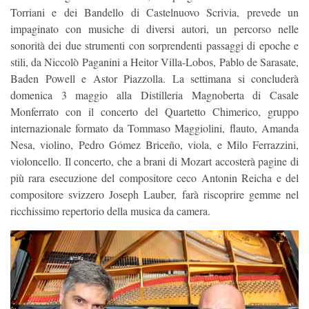
Torriani e dei Bandello di Castelnuovo Scrivia, prevede un
impaginato con musiche di diversi autori, un percorso nelle
sonorità dei due strumenti con sorprendenti passaggi di epoche e
stili, da Niccolò Paganini a Heitor Villa-Lobos, Pablo de Sarasate,
Baden Powell e Astor Piazzolla. La settimana si concluderà
domenica 3 maggio alla Distilleria Magnoberta di Casale
Monferrato con il concerto del Quartetto Chimerico, gruppo
internazionale formato da Tommaso Maggiolini, flauto, Amanda
Nesa, violino, Pedro Gómez Briceño, viola, e Milo Ferrazzini,
violoncello. Il concerto, che a brani di Mozart accosterà pagine di
più rara esecuzione del compositore ceco Antonin Reicha e del
compositore svizzero Joseph Lauber, farà riscoprire gemme nel
ricchissimo repertorio della musica da camera.