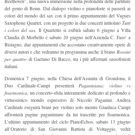
Beethoven”, una nuova immersione nella profondità delle partiture
del genio di Bonn. Dal dialogo violino e pianoforte si passerà ai
colori del mondo del sax con il primo appuntamento del Vagues
Saxophone Quartet, con un progetto in due concerti intitolato
Tutti
i colori del sax.
Il Quartetto si esibirà sabato 6 giugno a Villa
Claudia di Morbello e sabato 20 giugno nell’Azienda C. Faso’ a
Bistagno, due appuntamenti che accostano creativamente opere di
diversi autori e che vedranno in programma anche il brano
Rossini
per quattro
di Gaetano Di Bacco, tra i più affermati sassofonisti
italiani.
Domenica 7 giugno, nella Chiesa dell’Assunta di Grondona, il
Duo Cardinale-Campi presenterà
Paganiniana: violino vs
fisarmonica
, un concerto-sfida interamente dedicato al profondo e
virtuosistico mondo espressivo di Niccolò Paganini. Andrea
Cardinale eseguirà brani per violino solo mentre Gianluca Campi
affronterà pagine paganiniane da lui trascritte per fisarmonica.
L’ultimo appuntamento del ciclo PianoEchos, sabato 13 giugno
all’Oratorio di San Giovanni Battista di Voltaggio, vedrà