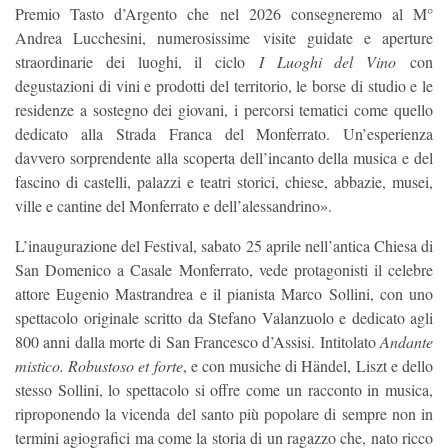
Premio Tasto d’Argento che nel 2026 consegneremo al M°
Andrea Lucchesini, numerosissime visite guidate e aperture
straordinarie dei luoghi, il ciclo
I Luoghi del Vino
con
degustazioni di vini e prodotti del territorio, le borse di studio e le
residenze a sostegno dei giovani, i percorsi tematici come quello
dedicato alla Strada Franca del Monferrato. Un’esperienza
davvero sorprendente alla scoperta dell’incanto della musica e del
fascino di castelli, palazzi e teatri storici, chiese, abbazie, musei,
ville e cantine del Monferrato e dell’alessandrino».
L’inaugurazione del Festival, sabato 25 aprile nell’antica Chiesa di
San Domenico a Casale Monferrato, vede protagonisti il celebre
attore Eugenio Mastrandrea e il pianista Marco Sollini, con uno
spettacolo originale scritto da Stefano Valanzuolo e dedicato agli
800 anni dalla morte di San Francesco d’Assisi. Intitolato
Andante
mistico. Robustoso et forte
, e con musiche di Händel, Liszt e dello
stesso Sollini, lo spettacolo si offre come un racconto in musica,
riproponendo la vicenda del santo più popolare di sempre non in
termini agiografici ma come la storia di un ragazzo che, nato ricco