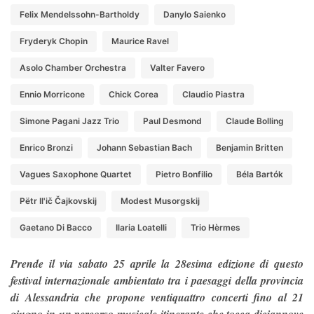
Felix Mendelssohn-Bartholdy
Danylo Saienko
Fryderyk Chopin
Maurice Ravel
Asolo Chamber Orchestra
Valter Favero
Ennio Morricone
Chick Corea
Claudio Piastra
Simone Pagani Jazz Trio
Paul Desmond
Claude Bolling
Enrico Bronzi
Johann Sebastian Bach
Benjamin Britten
Vagues Saxophone Quartet
Pietro Bonfilio
Béla Bartók
Pëtr Il'ič Čajkovskij
Modest Musorgskij
Gaetano Di Bacco
Ilaria Loatelli
Trio Hèrmes
Prende il via sabato 25 aprile la 28esima edizione di questo
festival internazionale ambientato tra i paesaggi della provincia
di Alessandria che propone ventiquattro concerti fino al 21