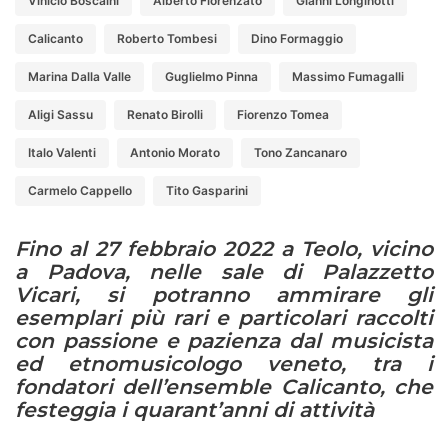
Vinicio Boscaini
Alberto Fiorenzato
Gianni Longinotti
Calicanto
Roberto Tombesi
Dino Formaggio
Marina Dalla Valle
Guglielmo Pinna
Massimo Fumagalli
Aligi Sassu
Renato Birolli
Fiorenzo Tomea
Italo Valenti
Antonio Morato
Tono Zancanaro
Carmelo Cappello
Tito Gasparini
Fino al 27 febbraio 2022 a Teolo, vicino
a Padova, nelle sale di Palazzetto
Vicari, si potranno ammirare gli
esemplari più rari e particolari raccolti
con passione e pazienza dal musicista
ed etnomusicologo veneto, tra i
fondatori dell’ensemble Calicanto, che
festeggia i quarant’anni di attività