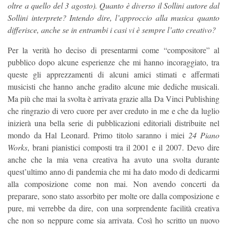
oltre a quello del 3 agosto). Quanto è diverso il Sollini autore dal
Sollini interprete? Intendo dire, l’approccio alla musica quanto
differisce, anche se in entrambi i casi vi è sempre l’atto creativo?
Per la verità ho deciso di presentarmi come “compositore” al
pubblico dopo alcune esperienze che mi hanno incoraggiato, tra
queste gli apprezzamenti di alcuni amici stimati e affermati
musicisti che hanno anche gradito alcune mie dediche musicali.
Ma più che mai la svolta è arrivata grazie alla Da Vinci Publishing
che ringrazio di vero cuore per aver creduto in me e che da luglio
inizierà una bella serie di pubblicazioni editoriali distribuite nel
mondo da Hal Leonard. Primo titolo saranno i miei
24 Piano
Works
, brani pianistici composti tra il 2001 e il 2007. Devo dire
anche che la mia vena creativa ha avuto una svolta durante
quest’ultimo anno di pandemia che mi ha dato modo di dedicarmi
alla composizione come non mai. Non avendo concerti da
preparare, sono stato assorbito per molte ore dalla composizione e
pure, mi verrebbe da dire, con una sorprendente facilità creativa
che non so neppure come sia arrivata. Così ho scritto un nuovo