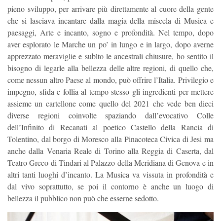
pieno sviluppo, per arrivare più direttamente al cuore della gente
che si lasciava incantare dalla magia della miscela di Musica e
paesaggi, Arte e incanto, sogno e profondità. Nel tempo, dopo
aver esplorato le Marche un po’ in lungo e in largo, dopo averne
apprezzato meraviglie e subìto le ancestrali chiusure, ho sentito il
bisogno di legarle alla bellezza delle altre regioni, di quello che,
come nessun altro Paese al mondo, può offrire l’Italia. Privilegio e
impegno, sfida e follia al tempo stesso gli ingredienti per mettere
assieme un cartellone come quello del 2021 che vede ben dieci
diverse regioni coinvolte spaziando dall’evocativo Colle
dell’Infinito di Recanati al poetico Castello della Rancia di
Tolentino, dal borgo di Moresco alla Pinacoteca Civica di Jesi ma
anche dalla Venaria Reale di Torino alla Reggia di Caserta, dal
Teatro Greco di Tindari al Palazzo della Meridiana di Genova e in
altri tanti luoghi d’incanto. La Musica va vissuta in profondità e
dal vivo soprattutto, se poi il contorno è anche un luogo di
bellezza il pubblico non può che esserne sedotto.