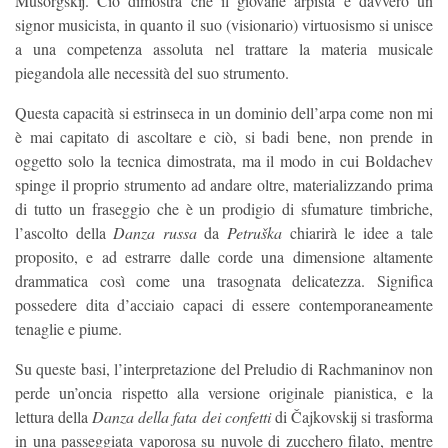
Musorgskij. Ciò dimostra che il giovane arpista è davvero un
signor musicista, in quanto il suo (visionario) virtuosismo si unisce
a una competenza assoluta nel trattare la materia musicale
piegandola alle necessità del suo strumento.
Questa capacità si estrinseca in un dominio dell’arpa come non mi
è mai capitato di ascoltare e ciò, si badi bene, non prende in
oggetto solo la tecnica dimostrata, ma il modo in cui Boldachev
spinge il proprio strumento ad andare oltre, materializzando prima
di tutto un fraseggio che è un prodigio di sfumature timbriche,
l’ascolto della
Danza russa
da
Petruška
chiarirà le idee a tale
proposito, e ad estrarre dalle corde una dimensione altamente
drammatica così come una trasognata delicatezza. Significa
possedere dita d’acciaio capaci di essere contemporaneamente
tenaglie e piume.
Su queste basi, l’interpretazione del Preludio di Rachmaninov non
perde un’oncia rispetto alla versione originale pianistica, e la
lettura della
Danza della fata dei confetti
di Čajkovskij si trasforma
in una passeggiata vaporosa su nuvole di zucchero filato, mentre