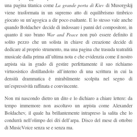
una pagina titanica come
La grande porta
di Kiev
di Musorgskij
viene trasformata in un supremo atto di equilibrismo timbrico
giocato su un’agogica a dir poco esaltante. E lo stesso vale anche
quando Boldachev decide di indossare i panni del compositore, in
quanto il suo brano
War and Peace
non può essere definito il
solito pezzo che un solista in chiave di creazione decide di
dedicare al proprio strumento, ma una pagina che trasuda teatralità
musicale dalla prima all’ultima nota e che evidenzia come il nostro
arpista sia in grado di gestire perfettamente il suo richiamo
virtuosistico distillandolo all’interno di una scrittura in cui la
densità drammatica è mirabilmente scolpita nel segno di
un’espressività raffinata e convincente.
Non mi nascondo dietro un dito e lo dichiaro a chiare lettere: da
tempo immemore non ascoltavo un arpista come Alexander
Boldachev, il quale ha brillantemente intrapreso la salita che lo
condurrà nell’olimpo dei dèi dell’arpa. Disco del mese di ottobre
di MusicVoice senza se e senza ma.