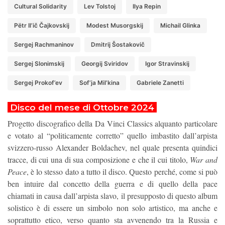
Cultural Solidarity
Lev Tolstoj
Ilya Repin
Pëtr Il’ič Čajkovskij
Modest Musorgskij
Michail Glinka
Sergej Rachmaninov
Dmitrij Šostakovič
Sergej Slonimskij
Georgij Sviridov
Igor Stravinskij
Sergej Prokof’ev
Sof’ja Mil’kina
Gabriele Zanetti
Disco del mese di Ottobre 2024
Progetto discografico della Da Vinci Classics alquanto particolare
e votato al “politicamente corretto” quello imbastito dall’arpista
svizzero-russo Alexander Boldachev, nel quale presenta quindici
tracce, di cui una di sua composizione e che il cui titolo,
War and
Peace
, è lo stesso dato a tutto il disco. Questo perché, come si può
ben intuire dal concetto della guerra e di quello della pace
chiamati in causa dall’arpista slavo, il presupposto di questo album
solistico è di essere un simbolo non solo artistico, ma anche e
soprattutto etico, verso quanto sta avvenendo tra la Russia e