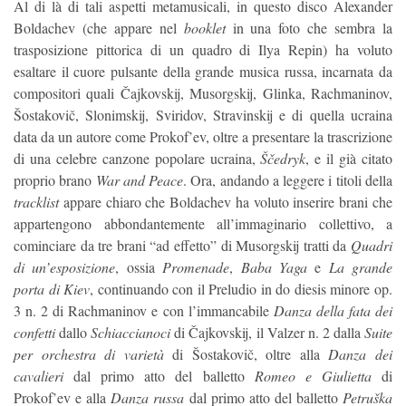
Al di là di tali aspetti metamusicali, in questo disco Alexander
Boldachev (che appare nel
booklet
in una foto che sembra la
trasposizione pittorica di un quadro di Ilya Repin) ha voluto
esaltare il cuore pulsante della grande musica russa, incarnata da
compositori quali Čajkovskij, Musorgskij, Glinka, Rachmaninov,
Šostakovič, Slonimskij, Sviridov, Stravinskij e di quella ucraina
data da un autore come Prokof’ev, oltre a presentare la trascrizione
di una celebre canzone popolare ucraina,
Ščedryk
, e il già citato
proprio brano
War and Peace
. Ora, andando a leggere i titoli della
tracklist
appare chiaro che Boldachev ha voluto inserire brani che
appartengono abbondantemente all’immaginario collettivo, a
cominciare da tre brani “ad effetto” di Musorgskij tratti da
Quadri
di un’esposizione
, ossia
Promenade
,
Baba Yaga
e
La grande
porta di Kiev
, continuando con il Preludio in do diesis minore op.
3 n. 2 di Rachmaninov e con l’immancabile
Danza della fata dei
confetti
dallo
Schiaccianoci
di Čajkovskij, il Valzer n. 2 dalla
Suite
per orchestra di varietà
di Šostakovič, oltre alla
Danza dei
cavalieri
dal primo atto del balletto
Romeo e Giulietta
di
Prokof’ev e alla
Danza russa
dal primo atto del balletto
Petruška