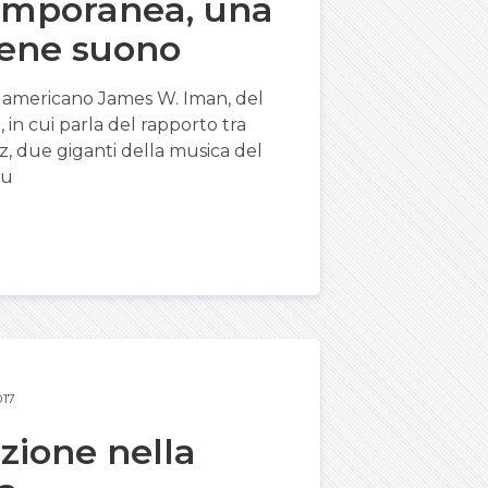
emporanea, una
viene suono
go americano James W. Iman, del
 in cui parla del rapporto tra
, due giganti della musica del
fu
17
azione nella