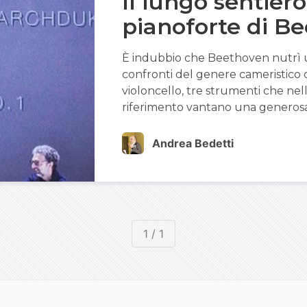
Il lungo sentiero
pianoforte di B
È indubbio che Beethoven nutrì una
confronti del genere cameristico de
violoncello, tre strumenti che nell
riferimento vantano una generosa
Andrea Bedetti
1 / 1