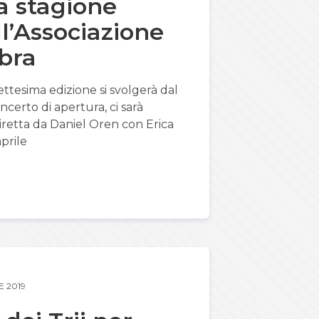
la stagione
ll’Associazione
bra
ttesima edizione si svolgerà dal
certo di apertura, ci sarà
iretta da Daniel Oren con Erica
aprile
E 2019